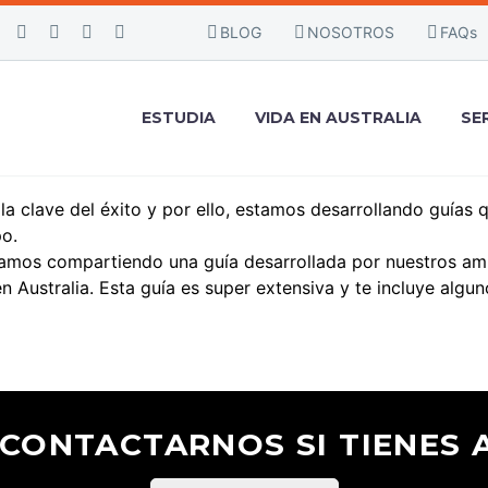
BLOG
NOSOTROS
FAQs
E-BOOKS
ESTUDIA
VIDA EN AUSTRALIA
SE
a clave del éxito y por ello, estamos desarrollando guías 
po.
tamos compartiendo una guía desarrollada por nuestros ami
Australia. Esta guía es super extensiva y te incluye algun
 CONTACTARNOS SI TIENES 