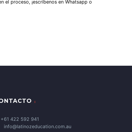
en el proceso, ¡escríbenos en Whatsapp o
TUAL?
ONTACTO
+61 422 592 941
info@latinozeducation.com.au