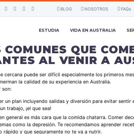
BLOG
NOSOTROS
FAQs
ESTUDIA
VIDA EN AUSTRALIA
SE
 COMUNES QUE COM
NTES AL VENIR A A
rte cercana puede ser difícil especialmente los primeros m
erman la calidad de su experiencia en Australia.
 son:
 un plan incluyendo salidas y diversión para evitar sentir 
n trabajo, ¡el que sea!
en general es más cara que la comida chatarra. Comer de
emas como la depresión. Te recomendamos aprender recetas
o rápido y que seguramente no te va a nutrir.