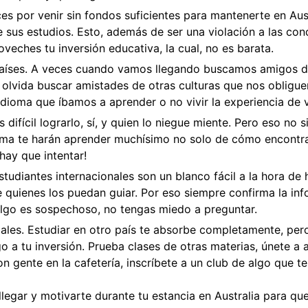
es por venir sin fondos suficientes para mantenerte en Aust
e sus estudios. Esto, además de ser una violación a las con
veches tu inversión educativa, la cual, no es barata.
países. A veces cuando vamos llegando buscamos amigos d
olvida buscar amistades de otras culturas que nos obliguen
ioma que íbamos a aprender o no vivir la experiencia de vi
difícil lograrlo, sí, y quien lo niegue miente. Pero eso no s
oma te harán aprender muchísimo no solo de cómo encontrar t
hay que intentar!
studiantes internacionales son un blanco fácil a la hora d
e quienes los puedan guiar. Por eso siempre confirma la in
 algo es sospechoso, no tengas miedo a preguntar.
les. Estudiar en otro país te absorbe completamente, pero 
go a tu inversión. Prueba clases de otras materias, únete 
on gente en la cafetería, inscríbete a un club de algo que te
legar y motivarte durante tu estancia en Australia para qu