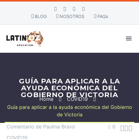
BLOG
NOSOTROS
FAQs
GUÍA PARA APLICAR A LA
AYUDA ECONÓMICA DEL
GOBIERNO DE VICTORIA
Home
COVID19
Guía para aplicar a la ayuda económica del Gobierno
de Victoria
Comentario de Paulina Bravo
0



COVID19