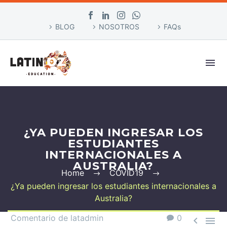
BLOG
NOSOTROS
FAQs
¿YA PUEDEN INGRESAR LOS
ESTUDIANTES
INTERNACIONALES A
AUSTRALIA?
Home
COVID19
¿Ya pueden ingresar los estudiantes internacionales a
Australia?
Comentario de latadmin
0

